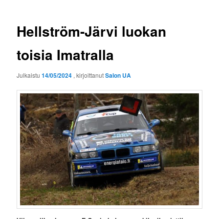
Hellström-Järvi luokan
toisia Imatralla
Julkaistu
14/05/2024
, kirjoittanut
Salon UA