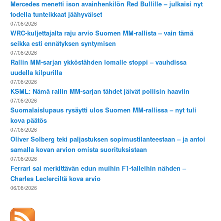
Mercedes menetti ison avainhenkilön Red Bullille – julkaisi nyt
todella tunteikkaat jäähyväiset
07/08/2026
WRC-kuljettajalta raju arvio Suomen MM-rallista – vain tämä
seikka esti ennätyksen syntymisen
07/08/2026
Rallin MM-sarjan ykköstähden lomalle stoppi – vauhdissa
uudella kilpurilla
07/08/2026
KSML: Nämä rallin MM-sarjan tähdet jäivät poliisin haaviin
07/08/2026
Suomalaislupaus rysäytti ulos Suomen MM-rallissa – nyt tuli
kova päätös
07/08/2026
Oliver Solberg teki paljastuksen sopimustilanteestaan – ja antoi
samalla kovan arvion omista suorituksistaan
07/08/2026
Ferrari sai merkittävän edun muihin F1-talleihin nähden –
Charles Leclerciltä kova arvio
06/08/2026