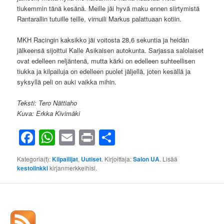
tiukemmin tänä kesänä. Meille jäi hyvä maku ennen siirtymistä
Rantarallin tutuille teille, virnuili Markus palattuaan kotiin.
MKH Racingin kaksikko jäi voitosta 28,6 sekuntia ja heidän
jälkeensä sijoittui Kalle Asikaisen autokunta. Sarjassa salolaiset
ovat edelleen neljäntenä, mutta kärki on edelleen suhteellisen
tiukka ja kilpailuja on edelleen puolet jäljellä, joten kesällä ja
syksyllä peli on auki vaikka mihin.
Teksti: Tero Nättiaho
Kuva: Erkka Kivimäki
Facebook
WhatsApp
Email
Print
Share
Kategoria(t):
Kilpailijat
,
Uutiset
. Kirjoittaja:
Salon UA
. Lisää
kestolinkki
kirjanmerkkeihisi.