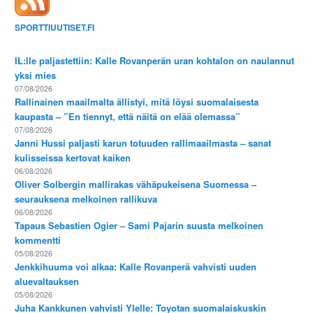
SPORTTIUUTISET.FI
IL:lle paljastettiin: Kalle Rovanperän uran kohtalon on naulannut
yksi mies
07/08/2026
Rallinainen maailmalta ällistyi, mitä löysi suomalaisesta
kaupasta – ”En tiennyt, että näitä on elää olemassa”
07/08/2026
Janni Hussi paljasti karun totuuden rallimaailmasta – sanat
kulisseissa kertovat kaiken
06/08/2026
Oliver Solbergin mallirakas vähäpukeisena Suomessa –
seurauksena melkoinen rallikuva
06/08/2026
Tapaus Sebastien Ogier – Sami Pajarin suusta melkoinen
kommentti
05/08/2026
Jenkkihuuma voi alkaa: Kalle Rovanperä vahvisti uuden
aluevaltauksen
05/08/2026
Juha Kankkunen vahvisti Ylelle: Toyotan suomalaiskuskin