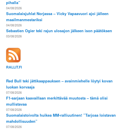
pihalla”
04/08/2026
Suomalaisjuhlat Norjassa – Vicky Vapaavuori ajoi jälleen
maailmanmestariksi
04/08/2026
Sebastien Ogier teki rajun ulosajon jälkeen ison päätöksen
03/08/2026
RALLIT.FI
Red Bull teki jättikaappauksen – avainmiehelle löytyi kovan
luokan korvaaja
07/08/2026
F1-sarjaan kaavaillaan merkittävää muutosta – tämä olisi
mullistavaa
07/08/2026
Suomalaistoivolta huikea MM-ralliuutinen! ”Tarjoaa loistavan
mahdollisuuden”
07/08/2026