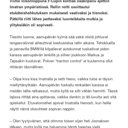
Viime viikonloppuna F-Cupin kolmas osakilpailu ajettiin
Imatran ympäristössä. Rallin reitti osoittautui
etukäteishehkutuksen mukaisesti vaativaksi ja hienoksi.
Pätkillä riitti lähes jaettavaksi luonteikkaita mutkia ja
ylityksiäkin oli sopivasti.
Tiestön luonne, aamupäivän kylmä sää sekä niistä johtuvat
rengasvalinnat aiheuttivat keskustelua rallin aikana. Tehokkailla
ja painavilla BMW:llä kilpailevat autokunnat tuskailivat pidon
kanssa aamupäivän lenkillä ja siihen joukkoon Markus ja
Tapsakin kuuluivat. Polven ”traction control” ei kuulemma ollut
riittävän täsmällinen.
– Olipa kiva kisa Imatralla ja reitti hieno, vaikka tulos ei täysin
miellyttänytkään. Aamupäivän tuskailu renkaiden kanssa ei
meidän rallia ratkaissut, mutta kyllä se silti vähän harmitti. Tässä
lajissa riittää aina opittavaa, vaikka olenkin jo 90-luvulta asti sitä
opiskellut. Etuvetomiehet ajoivat Imatralla hienosti, kun heille
näytti nämä olosuhteet sopivan nappiin.
– Olen tyytyväinen, että otimme toisen sijan heti Joonaksen
jälkeen, mutta kyllä me haluamme häntä haastaa vielä