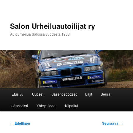
Siirry
sisältöön
Salon Urheiluautoilijat ry
Autourheilua Salossa vuodesta 1963
Päävalikko
Etusivu
Uutiset
Jäsentiedotteet
Lajit
Seura
Jäseneksi
Yhteystiedot
Kilpailut
Artikkelien
←
Edellinen
Seuraava
→
selaus