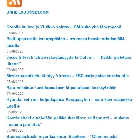
URHEILUUUTISET.COM
Corolla kulkee ja Viitikko voittaa – SM-kulta yhä lähempänä
07/08/2026
Rallilupaukselta iso urapäätös – seuraava haaste odottaa MM-
tasolla
07/08/2026
Jesse Silvasti lähtee iskuetäisyydeltä Ouluun – ”Kaikki pistetään
likoon”
07/08/2026
Mestaruustaistelu kiihtyy Virossa – FRC-sarja palaa kesätauolta
07/08/2026
Raju ratkaisu: kuskilupauksen kilpailukausi keskeytetään
07/08/2026
Hyundai vahvisti kuljettajansa Paraguayhin – näin kävi Esapekka
Lapille
05/08/2026
Kontiolahdella nähdään poikkeuksellinen rallisprintti – mukana
”osuma ja ohitus”
05/08/2026
Suomalaiskuski myöntää karun tilanteen – ”Olemme aika