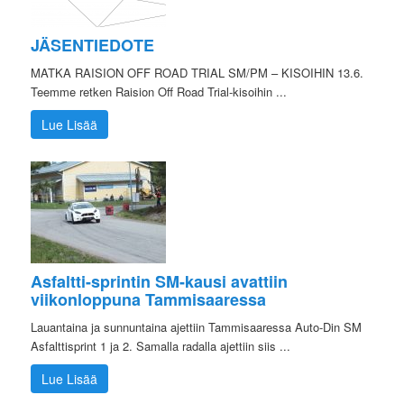
JÄSENTIEDOTE
MATKA RAISION OFF ROAD TRIAL SM/PM – KISOIHIN 13.6.
Teemme retken Raision Off Road Trial-kisoihin ...
Lue Lisää
Asfaltti-sprintin SM-kausi avattiin
viikonloppuna Tammisaaressa
Lauantaina ja sunnuntaina ajettiin Tammisaaressa Auto-Din SM
Asfalttisprint 1 ja 2. Samalla radalla ajettiin siis ...
Lue Lisää