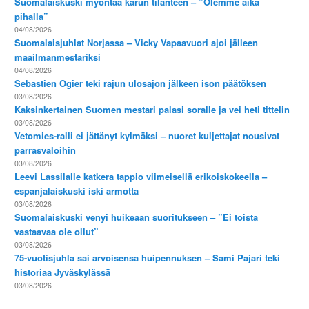
Suomalaiskuski myöntää karun tilanteen – ”Olemme aika
pihalla”
04/08/2026
Suomalaisjuhlat Norjassa – Vicky Vapaavuori ajoi jälleen
maailmanmestariksi
04/08/2026
Sebastien Ogier teki rajun ulosajon jälkeen ison päätöksen
03/08/2026
Kaksinkertainen Suomen mestari palasi soralle ja vei heti tittelin
03/08/2026
Vetomies-ralli ei jättänyt kylmäksi – nuoret kuljettajat nousivat
parrasvaloihin
03/08/2026
Leevi Lassilalle katkera tappio viimeisellä erikoiskokeella –
espanjalaiskuski iski armotta
03/08/2026
Suomalaiskuski venyi huikeaan suoritukseen – ”Ei toista
vastaavaa ole ollut”
03/08/2026
75-vuotisjuhla sai arvoisensa huipennuksen – Sami Pajari teki
historiaa Jyväskylässä
03/08/2026