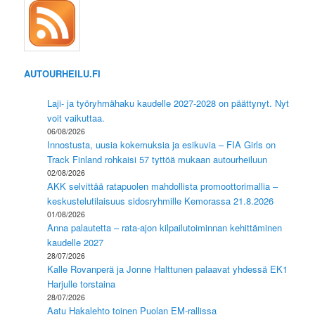
AUTOURHEILU.FI
Laji- ja työryhmähaku kaudelle 2027-2028 on päättynyt. Nyt
voit vaikuttaa.
06/08/2026
Innostusta, uusia kokemuksia ja esikuvia – FIA Girls on
Track Finland rohkaisi 57 tyttöä mukaan autourheiluun
02/08/2026
AKK selvittää ratapuolen mahdollista promoottorimallia –
keskustelutilaisuus sidosryhmille Kemorassa 21.8.2026
01/08/2026
Anna palautetta – rata-ajon kilpailutoiminnan kehittäminen
kaudelle 2027
28/07/2026
Kalle Rovanperä ja Jonne Halttunen palaavat yhdessä EK1
Harjulle torstaina
28/07/2026
Aatu Hakalehto toinen Puolan EM-rallissa