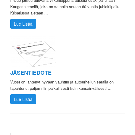
F-Cup jatkuu tulevana viikonloppuna toisella osakilpailullaan
Kangasniemellä, joka on samalla seuran 60-vuotis juhlakilpailu.
Kilpailussa ajetaan ...
Lue Lisää
JÄSENTIEDOTE
Vuosi on lähtenyt hyvään vauhtiin ja autourheilun saralla on
tapahtunut paljon niin paikallisesti kuin kansainvälisesti ...
Lue Lisää