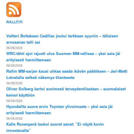
RALLIT.FI
Valtteri Bottaksen Cadillac joutui tarkkaan syyniin – tällaisen
arvosanan talli sai
06/08/2026
WRC-tähti ajoi rajusti ulos Suomen MM-rallissa – yksi asia jäi
erityisesti harmittamaan
06/08/2026
Rallin MM-sarjan kausi uhkaa saada ikävän päätöksen – Jari-Matti
Latvalalla selkeä näkemys tilanteesta
06/08/2026
Oliver Solberg kertoi avoimesti terveydentilastaan – suomalaiset
keinot käyttöön
06/08/2026
Hyundailta suora arvio Toyotan ylivoimasta – yksi asia jäi
erityisesti harmittamaan
06/08/2026
Kalle Rovanperä laukoi suorat sanat: ”Ei näytä kovin
innostavalta”