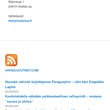
Riikinkuja 1
24910 Halikko as.
Sähköposti:
info(at)salonua.fi
URHEILUUUTISET.COM
Hyundai vahvisti kuljettajansa Paraguayhin – näin kävi Esapekka
Lapille
05/08/2026
Kontiolahdella nähdään poikkeuksellinen rallisprintti – mukana
”osuma ja ohitus”
05/08/2026