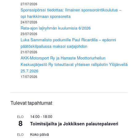
27/07/2026
Sponssipörssi tiedottaa: Ilmainen sponsorointikoulutus –
opi hankkimaan sponsoreita
24/07/2026
Rata-ajon lajiryhmän kuulumisia 6/2026
23/07/2026
Luka Sammalisto podiumille Paul Ricardilla – epäonni
päätöskilpailussa maksoi sarjajohdon
21/07/2026
AKK-Motorsport Ry ja Harraste Moottoriurheilun
Keskusjärjestö Ry toteuttavat yhteisen rallipilotin Ylöjärvellä
25.7.2026
17/07/2026
Tulevat tapahtumat
14:00
-
18:00
ELO
8
Toimitsijailta ja Jokkiksen palautepalaveri
Koko päivä
ELO