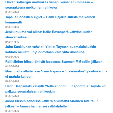
Oliver Solbergin mallirakas vähäpukeisena Suomessa –
seurauksena melkoinen rallikuva
06/08/2026
Tapaus Sebastien Ogier – Sami Pajarin suusta melkoinen
kommentti
05/08/2026
Jenkkihuuma voi alkaa: Kalle Rovanperä vahvisti uuden
aluevaltauksen
05/08/2026
Juha Kankkunen vahvisti Ylelle: Toyotan suomalaiskuskin
kohtalo naulattu, nyt odotetaan vain yhtä ulostuloa
04/08/2026
Rallitähtien bileet lähtivät lapasesta Suomen MM-rallin jälkeen
04/08/2026
Maailmalla ällistellään Sami Pajaria – ”uskomaton” yksityiskohta
ei mahdu kalloon
04/08/2026
Henri Haapamäki väläytti Ylellä kunnon uutispommia: Toyota voi
palkata suomalaisen rallikuskin
03/08/2026
Janni Hussin sanoissa katkera sivumaku Suomen MM-rallin
jälkeen – tämän hän lausui rallitähdelle
03/08/2026