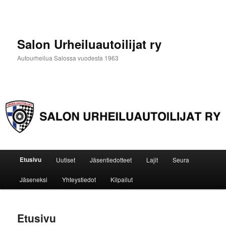
Siirry
sisältöön
Salon Urheiluautoilijat ry
Autourheilua Salossa vuodesta 1963
Päävalikko
Etusivu
Uutiset
Jäsentiedotteet
Lajit
Seura
Jäseneksi
Yhteystiedot
Kilpailut
Etusivu