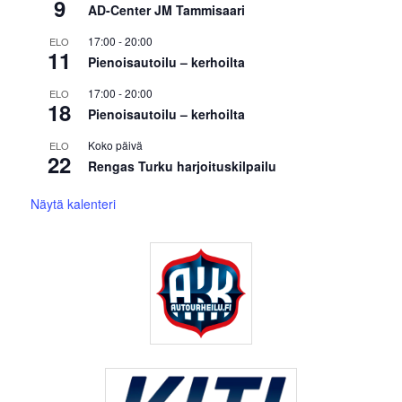
9
AD-Center JM Tammisaari
17:00
-
20:00
ELO
11
Pienoisautoilu – kerhoilta
17:00
-
20:00
ELO
18
Pienoisautoilu – kerhoilta
Koko päivä
ELO
22
Rengas Turku harjoituskilpailu
Näytä kalenteri