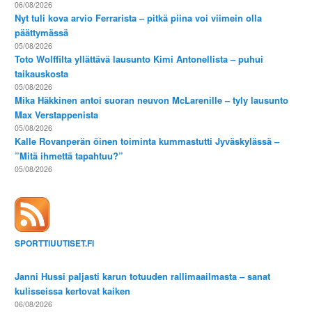
06/08/2026
Nyt tuli kova arvio Ferrarista – pitkä piina voi viimein olla
päättymässä
05/08/2026
Toto Wolffilta yllättävä lausunto Kimi Antonellista – puhui
taikauskosta
05/08/2026
Mika Häkkinen antoi suoran neuvon McLarenille – tyly lausunto
Max Verstappenista
05/08/2026
Kalle Rovanperän öinen toiminta kummastutti Jyväskylässä –
”Mitä ihmettä tapahtuu?”
05/08/2026
SPORTTIUUTISET.FI
Janni Hussi paljasti karun totuuden rallimaailmasta – sanat
kulisseissa kertovat kaiken
06/08/2026